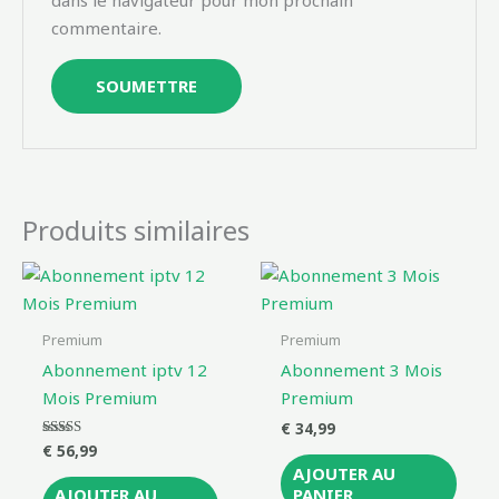
commentaire.
Produits similaires
Premium
Premium
Abonnement iptv 12
Abonnement 3 Mois
Mois Premium
Premium
€
34,99
€
56,99
Note
5.00
AJOUTER AU
sur 5
PANIER
AJOUTER AU