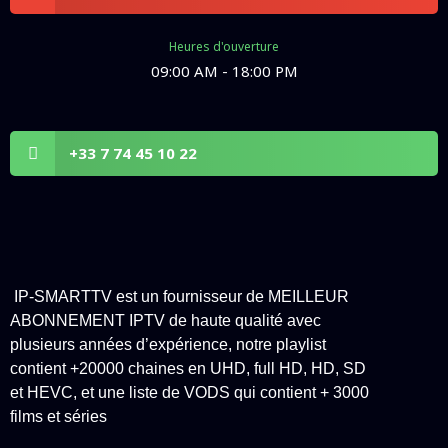
on
email
Heures d'ouverture
09:00 AM - 18:00 PM
Share
+33 7 74 45 10 22
on
whatsapp
IP-SMARTTV est un fournisseur de MEILLEUR
ABONNEMENT IPTV de haute qualité avec
plusieurs années d’expérience, notre playlist
contient +20000 chaines en UHD, full HD, HD, SD
et HEVC, et une liste de VODS qui contient + 3000
films et séries