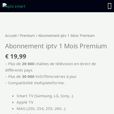
Aller
au
contenu
quantité
de
Abonnement
Accueil
/
Premium
/ Abonnement iptv 1 Mois Premium
iptv
Abonnement iptv 1 Mois Premium
1
Mois
€
19,99
Premium
– Plus de
20 000
chaînes de télévision en direct de
différents pays.
– Plus de
30 000
VoD/films/séries à jour.
– Compatibilité multiplateforme :
Smart TV (Samsung, LG, Sony…).
Apple TV
MAG (250, 254, 255, 260…).