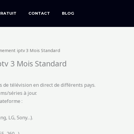
GRATUIT
CONTACT
BLOG
nement iptv 3 Mois Standard
tv 3 Mois Standard
 de télévision en direct de différents pays.
ms/séries à jour.
ateforme :
g, LG, Sony…).
55, 260…).