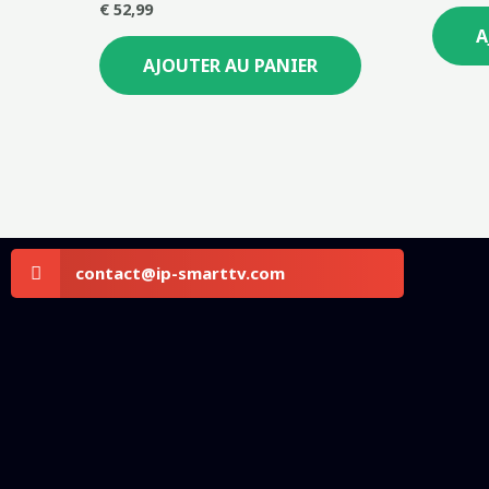
€
52,99
A
AJOUTER AU PANIER
Share
contact@ip-smarttv.com
on
email