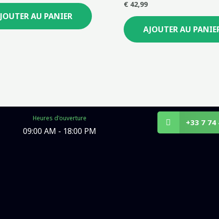
€
42,99
JOUTER AU PANIER
AJOUTER AU PANIE
Heures d'ouverture
Share
+33 7 74
09:00 AM - 18:00 PM
on
whatsapp